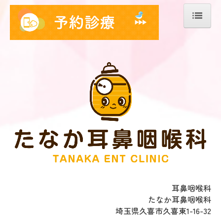
ホーム
院長紹介
診療案内
耳の疾患
鼻の疾患
喉の疾患
花粉症・アレルギー
初診の方へ
耳鼻咽喉科
たなか耳鼻咽喉科
施設・設備のご案内
埼玉県久喜市久喜東1-16-32