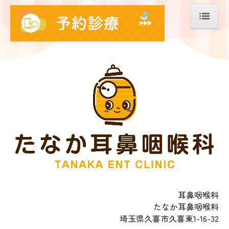
ホーム
院長紹介
診療案内
耳の疾患
鼻の疾患
喉の疾患
花粉症・アレルギー
初診の方へ
耳鼻咽喉科
たなか耳鼻咽喉科
施設・設備のご案内
埼玉県久喜市久喜東1-16-32